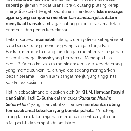
seperti pinjaman modal usaha, praktik utang piutang kerap
menjadi solusi di tengah kebutuhan mendesak.
Islam sebagai
agama yang sempurna memberikan panduan jelas dalam
menyikapi transaksi ini
, agar hubungan antar sesama tetap
harmonis dan penuh keberkahan.
Dalam konsep
muamalah
, utang piutang diakui sebagai salah
satu bentuk tolong-menolong yang sangat dianjurkan.
Bahkan, membantu orang lain dengan memberikan pinjaman
disebut sebagai
ibadah
yang berpahala. Mengapa bisa
begitu? Karena ketika kita meminjamkan harta kepada orang
yang membutuhkan, itu artinya kita sedang meringankan
beban sesama — dan Islam sangat menjunjung tinggi nilai
solidaritas sosial ini.
Hal ini sebagaimana dijelaskan oleh
Dr. KH. M. Hamdan Rasyid
dan Saiful Hadi El-Sutha
dalam buku
“
Panduan Muslim
Sehari-Hari”
yang menyebutkan bahwa
memberikan utang
termasuk amal kebaikan yang bernilai pahala
. Menolong
orang lain melalui pinjaman merupakan bentuk nyata dari
sifat peduli dan empati dalam Islam.