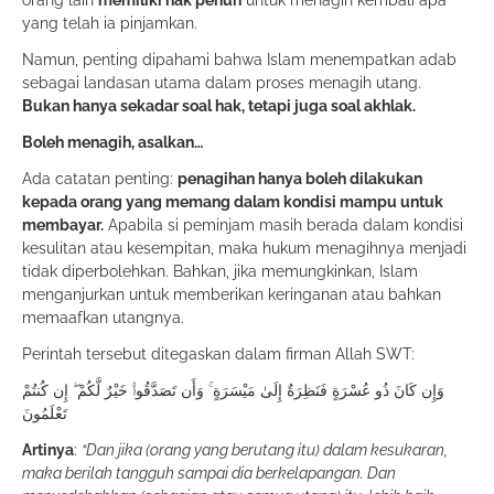
orang lain
memiliki hak penuh
untuk menagih kembali apa
yang telah ia pinjamkan.
Namun, penting dipahami bahwa Islam menempatkan adab
sebagai landasan utama dalam proses menagih utang.
Bukan hanya sekadar soal hak, tetapi juga soal akhlak.
Boleh menagih, asalkan…
Ada catatan penting:
penagihan hanya boleh dilakukan
kepada orang yang memang dalam kondisi mampu untuk
membayar.
Apabila si peminjam masih berada dalam kondisi
kesulitan atau kesempitan, maka hukum menagihnya menjadi
tidak diperbolehkan. Bahkan, jika memungkinkan, Islam
menganjurkan untuk memberikan keringanan atau bahkan
memaafkan utangnya.
Perintah tersebut ditegaskan dalam firman Allah SWT:
وَإِن كَانَ ذُو عُسْرَةٍ فَنَظِرَةٌ إِلَىٰ مَيْسَرَةٍ ۚ وَأَن تَصَدَّقُوا۟ خَيْرٌ لَّكُمْ ۖ إِن كُنتُمْ
تَعْلَمُونَ
Artinya
:
“Dan jika (orang yang berutang itu) dalam kesukaran,
maka berilah tangguh sampai dia berkelapangan. Dan