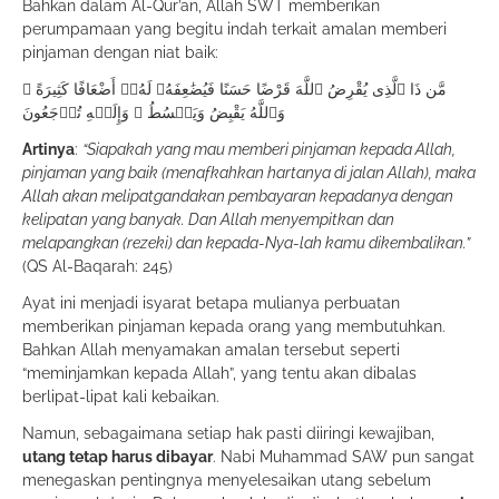
Bahkan dalam Al-Qur’an, Allah SWT memberikan
perumpamaan yang begitu indah terkait amalan memberi
pinjaman dengan niat baik:
مَّن ذَا ٱلَّذِى يُقْرِضُ ٱللَّهَ قَرْضًا حَسَنًا فَيُضَٰعِفَهُۥ لَهُۥٓ أَضْعَافًا كَثِيرَةً ۚ
وَٱللَّهُ يَقْبِضُ وَيَبۡسُطُ ۖ وَإِلَيۡهِ تُرۡجَعُونَ
Artinya
:
“Siapakah yang mau memberi pinjaman kepada Allah,
pinjaman yang baik (menafkahkan hartanya di jalan Allah), maka
Allah akan melipatgandakan pembayaran kepadanya dengan
kelipatan yang banyak. Dan Allah menyempitkan dan
melapangkan (rezeki) dan kepada-Nya-lah kamu dikembalikan.”
(QS Al-Baqarah: 245)
Ayat ini menjadi isyarat betapa mulianya perbuatan
memberikan pinjaman kepada orang yang membutuhkan.
Bahkan Allah menyamakan amalan tersebut seperti
“meminjamkan kepada Allah”, yang tentu akan dibalas
berlipat-lipat kali kebaikan.
Namun, sebagaimana setiap hak pasti diiringi kewajiban,
utang tetap harus dibayar
. Nabi Muhammad SAW pun sangat
menegaskan pentingnya menyelesaikan utang sebelum