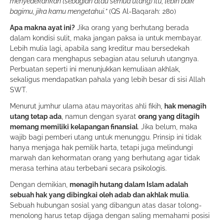
menyedekahkan (sebagian atau semua utang) itu, lebih baik
bagimu, jika kamu mengetahui.”
(QS Al-Baqarah: 280)
Apa makna ayat ini?
Jika orang yang berhutang berada
dalam kondisi sulit, maka jangan paksa ia untuk membayar.
Lebih mulia lagi, apabila sang kreditur mau bersedekah
dengan cara menghapus sebagian atau seluruh utangnya.
Perbuatan seperti ini menunjukkan kemuliaan akhlak,
sekaligus mendapatkan pahala yang lebih besar di sisi Allah
SWT.
Menurut jumhur ulama atau mayoritas ahli fikih,
hak menagih
utang tetap ada
, namun dengan syarat
orang yang ditagih
memang memiliki kelapangan finansial
. Jika belum, maka
wajib bagi pemberi utang untuk menunggu. Prinsip ini tidak
hanya menjaga hak pemilik harta, tetapi juga melindungi
marwah dan kehormatan orang yang berhutang agar tidak
merasa terhina atau terbebani secara psikologis.
Dengan demikian,
menagih hutang dalam Islam adalah
sebuah hak yang dibingkai oleh adab dan akhlak mulia
.
Sebuah hubungan sosial yang dibangun atas dasar tolong-
menolong harus tetap dijaga dengan saling memahami posisi