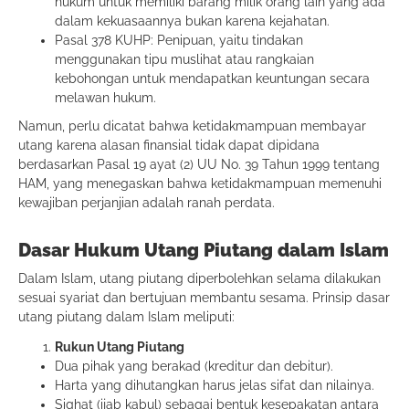
hukum untuk memiliki barang milik orang lain yang ada
dalam kekuasaannya bukan karena kejahatan.
Pasal 378 KUHP: Penipuan, yaitu tindakan
menggunakan tipu muslihat atau rangkaian
kebohongan untuk mendapatkan keuntungan secara
melawan hukum.
Namun, perlu dicatat bahwa ketidakmampuan membayar
utang karena alasan finansial tidak dapat dipidana
berdasarkan Pasal 19 ayat (2) UU No. 39 Tahun 1999 tentang
HAM, yang menegaskan bahwa ketidakmampuan memenuhi
kewajiban perjanjian adalah ranah perdata.
Dasar Hukum Utang Piutang dalam Islam
Dalam Islam, utang piutang diperbolehkan selama dilakukan
sesuai syariat dan bertujuan membantu sesama. Prinsip dasar
utang piutang dalam Islam meliputi:
Rukun Utang Piutang
Dua pihak yang berakad (kreditur dan debitur).
Harta yang dihutangkan harus jelas sifat dan nilainya.
Sighat (ijab kabul) sebagai bentuk kesepakatan antara