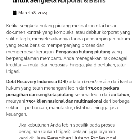
untuk Sengketa Korporat & Bisnis
Maret 18, 2024
Ketika sengketa hutang piutang melibatkan nilai besar,
dokumen kontrak yang kompleks, atau debitur korporat yang
sulit ditagih, menyelesaikannya tanpa pendampingan hukum
yang tepat berisiko memperpanjang proses dan
memperbesar kerugian.
Pengacara hutang piutang
yang
berpengalaman membantu Anda menegakkan hak sebagai
kreditur — mulai dari negosiasi hingga, jika diperlukan, jalur
litigasi.
Debt Recovery Indonesia (DRI)
adalah
brand service
dari kantor
hukum yang telah menangani lebih dari
75.000 perkara
penagihan dan sengketa piutang
selama lebih dari
20 tahun
,
melayani
750+ klien nasional dan multinasional
dari berbagai
sektor — perbankan, manufaktur, distribusi, hingga jasa
keuangan.
Jika kebutuhan Anda lebih spesifik pada proses
penagihan (bukan litigasi), pelajari juga layanan
Jasa Penagihan Hutang Profesional
kami di: